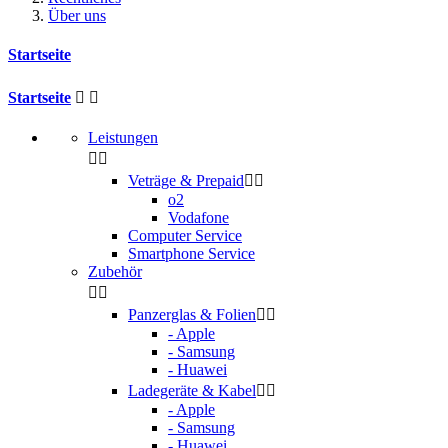
Über uns
Startseite
Startseite


Leistungen


Veträge & Prepaid


o2
Vodafone
Computer Service
Smartphone Service
Zubehör


Panzerglas & Folien


- Apple
- Samsung
- Huawei
Ladegeräte & Kabel


- Apple
- Samsung
- Huawei