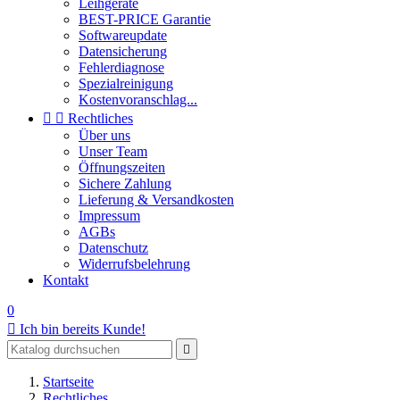
Leihgeräte
BEST-PRICE Garantie
Softwareupdate
Datensicherung
Fehlerdiagnose
Spezialreinigung
Kostenvoranschlag...


Rechtliches
Über uns
Unser Team
Öffnungszeiten
Sichere Zahlung
Lieferung & Versandkosten
Impressum
AGBs
Datenschutz
Widerrufsbelehrung
Kontakt
0

Ich bin bereits Kunde!

Startseite
Rechtliches