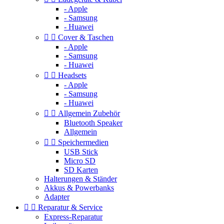
- Apple
- Samsung
- Huawei


Cover & Taschen
- Apple
- Samsung
- Huawei


Headsets
- Apple
- Samsung
- Huawei


Allgemein Zubehör
Bluetooth Speaker
Allgemein


Speichermedien
USB Stick
Micro SD
SD Karten
Halterungen & Ständer
Akkus & Powerbanks
Adapter


Reparatur & Service
Express-Reparatur