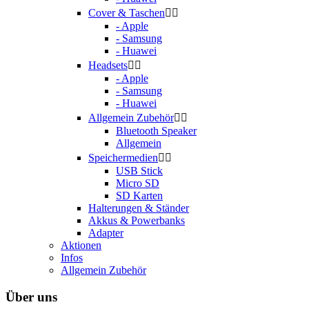
Cover & Taschen


- Apple
- Samsung
- Huawei
Headsets


- Apple
- Samsung
- Huawei
Allgemein Zubehör


Bluetooth Speaker
Allgemein
Speichermedien


USB Stick
Micro SD
SD Karten
Halterungen & Ständer
Akkus & Powerbanks
Adapter
Aktionen
Infos
Allgemein Zubehör
Über uns