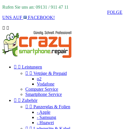
Rufen Sie uns an: 09131 / 911 47 11
FOLGE
UNS AUF
FACEBOOK!




Leistungen


Veträge & Prepaid
o2
Vodafone
Computer Service
Smartphone Service


Zubehör


Panzerglas & Folien
- Apple
- Samsung
- Huawei


Ladegeräte & Kabel