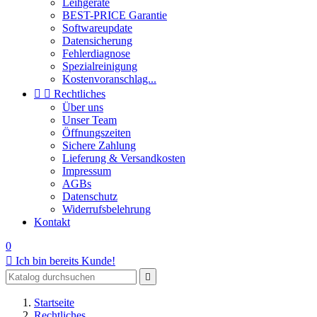
Leihgeräte
BEST-PRICE Garantie
Softwareupdate
Datensicherung
Fehlerdiagnose
Spezialreinigung
Kostenvoranschlag...


Rechtliches
Über uns
Unser Team
Öffnungszeiten
Sichere Zahlung
Lieferung & Versandkosten
Impressum
AGBs
Datenschutz
Widerrufsbelehrung
Kontakt
0

Ich bin bereits Kunde!

Startseite
Rechtliches