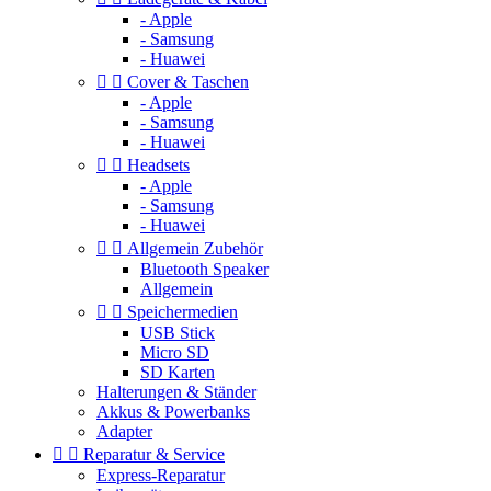
- Apple
- Samsung
- Huawei


Cover & Taschen
- Apple
- Samsung
- Huawei


Headsets
- Apple
- Samsung
- Huawei


Allgemein Zubehör
Bluetooth Speaker
Allgemein


Speichermedien
USB Stick
Micro SD
SD Karten
Halterungen & Ständer
Akkus & Powerbanks
Adapter


Reparatur & Service
Express-Reparatur