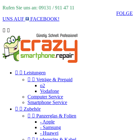
Rufen Sie uns an: 09131 / 911 47 11
FOLGE
UNS AUF
FACEBOOK!




Leistungen


Veträge & Prepaid
o2
Vodafone
Computer Service
Smartphone Service


Zubehör


Panzerglas & Folien
- Apple
- Samsung
- Huawei


Ladegeräte & Kabel