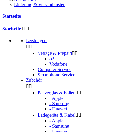
Lieferung & Versandkosten
Startseite
Startseite


Leistungen


Veträge & Prepaid


o2
Vodafone
Computer Service
Smartphone Service
Zubehör


Panzerglas & Folien


- Apple
- Samsung
- Huawei
Ladegeräte & Kabel


- Apple
- Samsung
- Huawei