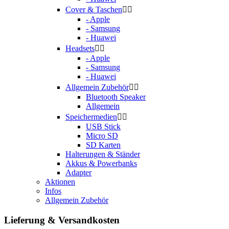
Cover & Taschen


- Apple
- Samsung
- Huawei
Headsets


- Apple
- Samsung
- Huawei
Allgemein Zubehör


Bluetooth Speaker
Allgemein
Speichermedien


USB Stick
Micro SD
SD Karten
Halterungen & Ständer
Akkus & Powerbanks
Adapter
Aktionen
Infos
Allgemein Zubehör
Lieferung & Versandkosten