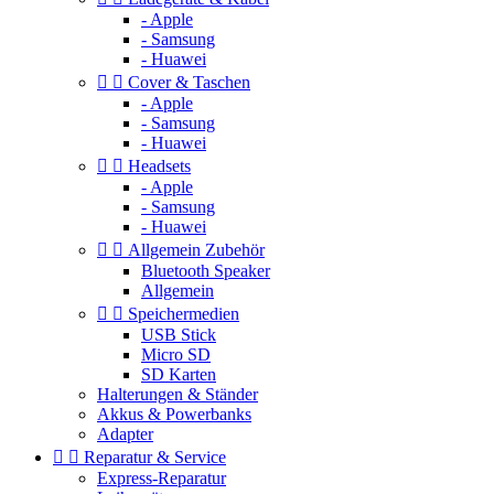
- Apple
- Samsung
- Huawei


Cover & Taschen
- Apple
- Samsung
- Huawei


Headsets
- Apple
- Samsung
- Huawei


Allgemein Zubehör
Bluetooth Speaker
Allgemein


Speichermedien
USB Stick
Micro SD
SD Karten
Halterungen & Ständer
Akkus & Powerbanks
Adapter


Reparatur & Service
Express-Reparatur