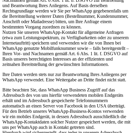
Nachnamen gemäß Art. 6 Abs. 1 lit. b. DSGVO zur Bearbeitung
und Beantwortung Ihres Anliegens. Auf Basis derselben
Rechtsgrundlage werden wir Sie per WhatsApp gegebenenfalls um
die Bereitstellung weiterer Daten (Bestellnummer, Kundennummer,
Anschrift oder Mailadresse) bitten, um Ihre Anfrage einem
bestimmten Vorgang zuordnen zu können.
Nutzen Sie unseren WhatsApp-Kontakt für allgemeine Anfragen
(etwa zum Leistungsspektrum, zu Verfügbarkeiten oder zu unserem
Internetauftritt) speichern und verwenden wir die von Ihnen bei
WhatsApp genutzte Mobilfunknummer sowie – falls bereitgestellt –
Ihren Vor- und Nachnamen gemäß Art. 6 Abs. 1 lit. f. DSGVO auf
Basis unseres berechtigten Interesses an der effizienten und
zeitnahen Bereitstellung der gewünschten Informationen.
Ihre Daten werden stets nur zur Beantwortung Ihres Anliegens per
WhatsApp verwendet. Eine Weitergabe an Dritte findet nicht statt.
Bitte beachten Sie, dass WhatsApp Business Zugriff auf das
Adressbuch des von uns hierfür verwendeten mobilen Endgeräts
erhält und im Adressbuch gespeicherte Telefonnummern
automatisch an einen Server von Facebook in den USA überträgt.
Für den Betrieb unseres WhatsApp-Business-Kontos verwenden
wir ein mobiles Endgerät, in dessen Adressbuch ausschließlich die
WhatsApp-Kontaktdaten solcher Nutzer gespeichert werden, die mit
uns per WhatsApp auch in Kontakt getreten sind.
Hierdurch wird sichergestellt, dass jeder in unserem Adressbuch