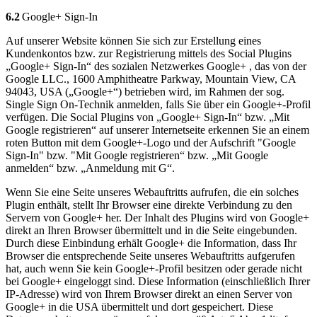
6.2
Google+ Sign-In
Auf unserer Website können Sie sich zur Erstellung eines
Kundenkontos bzw. zur Registrierung mittels des Social Plugins
„Google+ Sign-In“ des sozialen Netzwerkes Google+ , das von der
Google LLC., 1600 Amphitheatre Parkway, Mountain View, CA
94043, USA („Google+“) betrieben wird, im Rahmen der sog.
Single Sign On-Technik anmelden, falls Sie über ein Google+-Profil
verfügen. Die Social Plugins von „Google+ Sign-In“ bzw. „Mit
Google registrieren“ auf unserer Internetseite erkennen Sie an einem
roten Button mit dem Google+-Logo und der Aufschrift "Google
Sign-In" bzw. "Mit Google registrieren“ bzw. „Mit Google
anmelden“ bzw. „Anmeldung mit G“.
Wenn Sie eine Seite unseres Webauftritts aufrufen, die ein solches
Plugin enthält, stellt Ihr Browser eine direkte Verbindung zu den
Servern von Google+ her. Der Inhalt des Plugins wird von Google+
direkt an Ihren Browser übermittelt und in die Seite eingebunden.
Durch diese Einbindung erhält Google+ die Information, dass Ihr
Browser die entsprechende Seite unseres Webauftritts aufgerufen
hat, auch wenn Sie kein Google+-Profil besitzen oder gerade nicht
bei Google+ eingeloggt sind. Diese Information (einschließlich Ihrer
IP-Adresse) wird von Ihrem Browser direkt an einen Server von
Google+ in die USA übermittelt und dort gespeichert. Diese