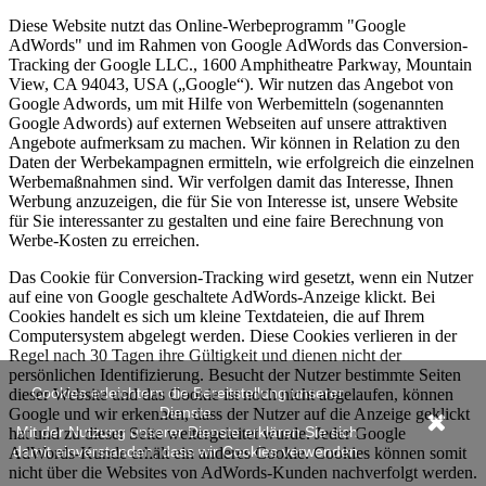
Diese Website nutzt das Online-Werbeprogramm "Google
AdWords" und im Rahmen von Google AdWords das Conversion-
Tracking der Google LLC., 1600 Amphitheatre Parkway, Mountain
View, CA 94043, USA („Google“). Wir nutzen das Angebot von
Google Adwords, um mit Hilfe von Werbemitteln (sogenannten
Google Adwords) auf externen Webseiten auf unsere attraktiven
Angebote aufmerksam zu machen. Wir können in Relation zu den
Daten der Werbekampagnen ermitteln, wie erfolgreich die einzelnen
Werbemaßnahmen sind. Wir verfolgen damit das Interesse, Ihnen
Werbung anzuzeigen, die für Sie von Interesse ist, unsere Website
für Sie interessanter zu gestalten und eine faire Berechnung von
Werbe-Kosten zu erreichen.
Das Cookie für Conversion-Tracking wird gesetzt, wenn ein Nutzer
auf eine von Google geschaltete AdWords-Anzeige klickt. Bei
Cookies handelt es sich um kleine Textdateien, die auf Ihrem
Computersystem abgelegt werden. Diese Cookies verlieren in der
Regel nach 30 Tagen ihre Gültigkeit und dienen nicht der
persönlichen Identifizierung. Besucht der Nutzer bestimmte Seiten
Cookies erleichtern die Bereitstellung unserer
dieser Website und das Cookie ist noch nicht abgelaufen, können
Dienste.
Google und wir erkennen, dass der Nutzer auf die Anzeige geklickt
Mit der Nutzung unserer Dienste erklären Sie sich
hat und zu dieser Seite weitergeleitet wurde. Jeder Google
damit einverstanden, dass wir Cookies verwenden.
AdWords-Kunde erhält ein anderes Cookie. Cookies können somit
nicht über die Websites von AdWords-Kunden nachverfolgt werden.