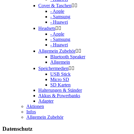
Cover & Taschen


- Apple
- Samsung
- Huawei
Headsets


- Apple
- Samsung
- Huawei
Allgemein Zubehör


Bluetooth Speaker
Allgemein
Speichermedien


USB Stick
Micro SD
SD Karten
Halterungen & Ständer
Akkus & Powerbanks
Adapter
Aktionen
Infos
Allgemein Zubehör
Datenschutz