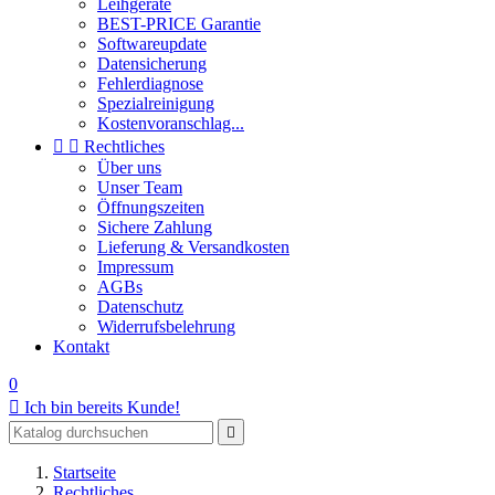
Leihgeräte
BEST-PRICE Garantie
Softwareupdate
Datensicherung
Fehlerdiagnose
Spezialreinigung
Kostenvoranschlag...


Rechtliches
Über uns
Unser Team
Öffnungszeiten
Sichere Zahlung
Lieferung & Versandkosten
Impressum
AGBs
Datenschutz
Widerrufsbelehrung
Kontakt
0

Ich bin bereits Kunde!

Startseite
Rechtliches