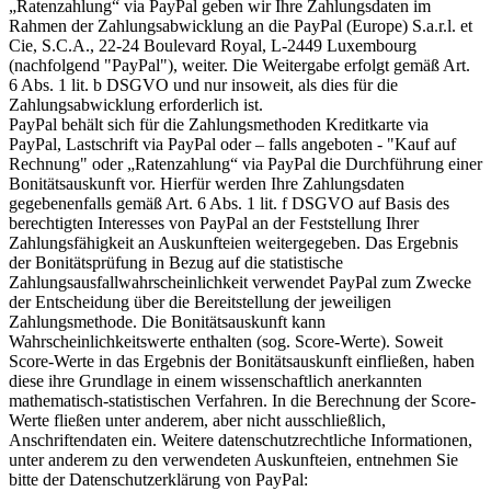
„Ratenzahlung“ via PayPal geben wir Ihre Zahlungsdaten im
Rahmen der Zahlungsabwicklung an die PayPal (Europe) S.a.r.l. et
Cie, S.C.A., 22-24 Boulevard Royal, L-2449 Luxembourg
(nachfolgend "PayPal"), weiter. Die Weitergabe erfolgt gemäß Art.
6 Abs. 1 lit. b DSGVO und nur insoweit, als dies für die
Zahlungsabwicklung erforderlich ist.
PayPal behält sich für die Zahlungsmethoden Kreditkarte via
PayPal, Lastschrift via PayPal oder – falls angeboten - "Kauf auf
Rechnung" oder „Ratenzahlung“ via PayPal die Durchführung einer
Bonitätsauskunft vor. Hierfür werden Ihre Zahlungsdaten
gegebenenfalls gemäß Art. 6 Abs. 1 lit. f DSGVO auf Basis des
berechtigten Interesses von PayPal an der Feststellung Ihrer
Zahlungsfähigkeit an Auskunfteien weitergegeben. Das Ergebnis
der Bonitätsprüfung in Bezug auf die statistische
Zahlungsausfallwahrscheinlichkeit verwendet PayPal zum Zwecke
der Entscheidung über die Bereitstellung der jeweiligen
Zahlungsmethode. Die Bonitätsauskunft kann
Wahrscheinlichkeitswerte enthalten (sog. Score-Werte). Soweit
Score-Werte in das Ergebnis der Bonitätsauskunft einfließen, haben
diese ihre Grundlage in einem wissenschaftlich anerkannten
mathematisch-statistischen Verfahren. In die Berechnung der Score-
Werte fließen unter anderem, aber nicht ausschließlich,
Anschriftendaten ein. Weitere datenschutzrechtliche Informationen,
unter anderem zu den verwendeten Auskunfteien, entnehmen Sie
bitte der Datenschutzerklärung von PayPal: