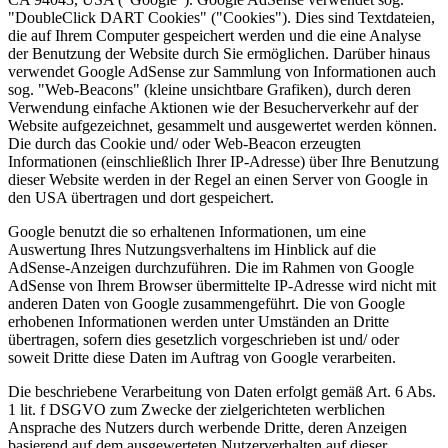
"DoubleClick DART Cookies" ("Cookies"). Dies sind Textdateien,
die auf Ihrem Computer gespeichert werden und die eine Analyse
der Benutzung der Website durch Sie ermöglichen. Darüber hinaus
verwendet Google AdSense zur Sammlung von Informationen auch
sog. "Web-Beacons" (kleine unsichtbare Grafiken), durch deren
Verwendung einfache Aktionen wie der Besucherverkehr auf der
Website aufgezeichnet, gesammelt und ausgewertet werden können.
Die durch das Cookie und/ oder Web-Beacon erzeugten
Informationen (einschließlich Ihrer IP-Adresse) über Ihre Benutzung
dieser Website werden in der Regel an einen Server von Google in
den USA übertragen und dort gespeichert.
Google benutzt die so erhaltenen Informationen, um eine
Auswertung Ihres Nutzungsverhaltens im Hinblick auf die
AdSense-Anzeigen durchzuführen. Die im Rahmen von Google
AdSense von Ihrem Browser übermittelte IP-Adresse wird nicht mit
anderen Daten von Google zusammengeführt. Die von Google
erhobenen Informationen werden unter Umständen an Dritte
übertragen, sofern dies gesetzlich vorgeschrieben ist und/ oder
soweit Dritte diese Daten im Auftrag von Google verarbeiten.
Die beschriebene Verarbeitung von Daten erfolgt gemäß Art. 6 Abs.
1 lit. f DSGVO zum Zwecke der zielgerichteten werblichen
Ansprache des Nutzers durch werbende Dritte, deren Anzeigen
basierend auf dem ausgewerteten Nutzerverhalten auf dieser