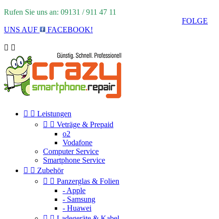
Rufen Sie uns an: 09131 / 911 47 11
FOLGE
UNS AUF
FACEBOOK!




Leistungen


Veträge & Prepaid
o2
Vodafone
Computer Service
Smartphone Service


Zubehör


Panzerglas & Folien
- Apple
- Samsung
- Huawei


Ladegeräte & Kabel