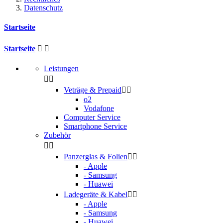
Datenschutz
Startseite
Startseite


Leistungen


Veträge & Prepaid


o2
Vodafone
Computer Service
Smartphone Service
Zubehör


Panzerglas & Folien


- Apple
- Samsung
- Huawei
Ladegeräte & Kabel


- Apple
- Samsung
- Huawei