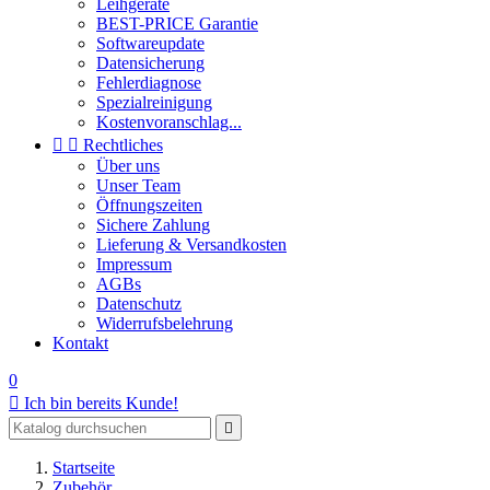
Leihgeräte
BEST-PRICE Garantie
Softwareupdate
Datensicherung
Fehlerdiagnose
Spezialreinigung
Kostenvoranschlag...


Rechtliches
Über uns
Unser Team
Öffnungszeiten
Sichere Zahlung
Lieferung & Versandkosten
Impressum
AGBs
Datenschutz
Widerrufsbelehrung
Kontakt
0

Ich bin bereits Kunde!

Startseite
Zubehör