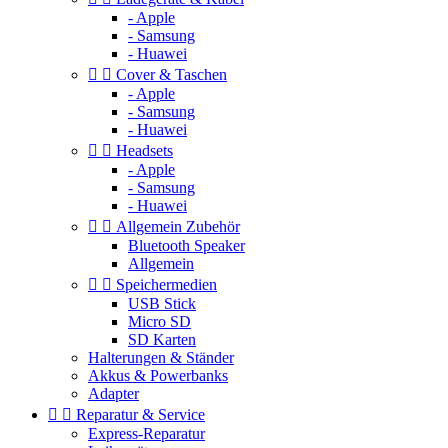
- Apple
- Samsung
- Huawei


Cover & Taschen
- Apple
- Samsung
- Huawei


Headsets
- Apple
- Samsung
- Huawei


Allgemein Zubehör
Bluetooth Speaker
Allgemein


Speichermedien
USB Stick
Micro SD
SD Karten
Halterungen & Ständer
Akkus & Powerbanks
Adapter


Reparatur & Service
Express-Reparatur