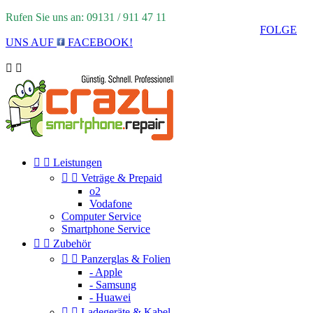
Rufen Sie uns an: 09131 / 911 47 11
FOLGE
UNS AUF
FACEBOOK!




Leistungen


Veträge & Prepaid
o2
Vodafone
Computer Service
Smartphone Service


Zubehör


Panzerglas & Folien
- Apple
- Samsung
- Huawei


Ladegeräte & Kabel