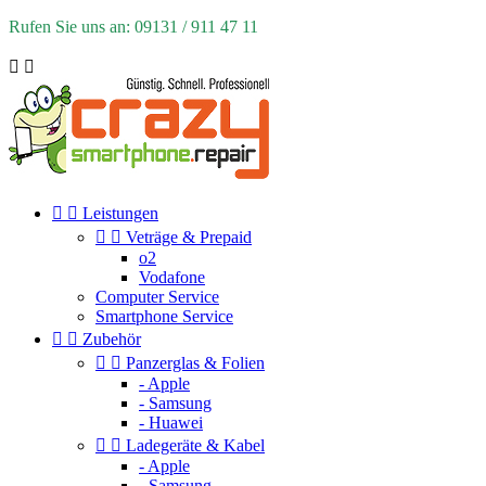
Rufen Sie uns an: 09131 / 911 47 11




Leistungen


Veträge & Prepaid
o2
Vodafone
Computer Service
Smartphone Service


Zubehör


Panzerglas & Folien
- Apple
- Samsung
- Huawei


Ladegeräte & Kabel
- Apple
- Samsung