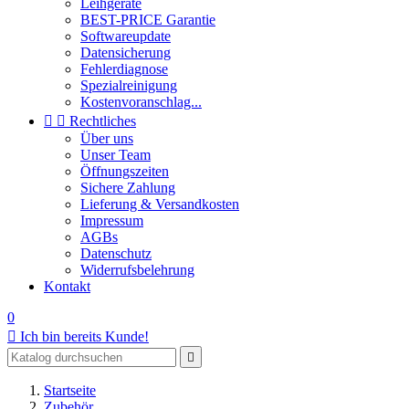
Leihgeräte
BEST-PRICE Garantie
Softwareupdate
Datensicherung
Fehlerdiagnose
Spezialreinigung
Kostenvoranschlag...


Rechtliches
Über uns
Unser Team
Öffnungszeiten
Sichere Zahlung
Lieferung & Versandkosten
Impressum
AGBs
Datenschutz
Widerrufsbelehrung
Kontakt
0

Ich bin bereits Kunde!

Startseite
Zubehör