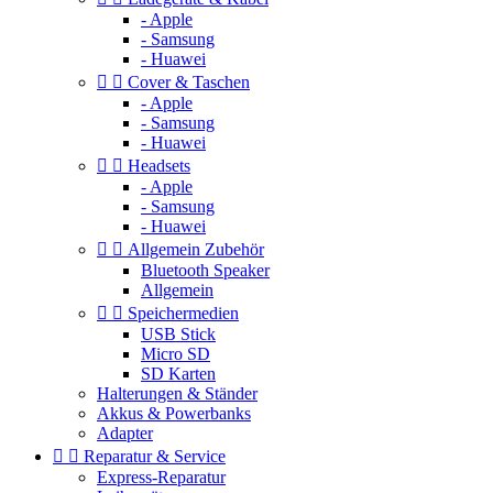
- Apple
- Samsung
- Huawei


Cover & Taschen
- Apple
- Samsung
- Huawei


Headsets
- Apple
- Samsung
- Huawei


Allgemein Zubehör
Bluetooth Speaker
Allgemein


Speichermedien
USB Stick
Micro SD
SD Karten
Halterungen & Ständer
Akkus & Powerbanks
Adapter


Reparatur & Service
Express-Reparatur